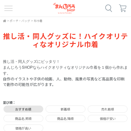
>
ポーチ・バッグ
>
布巾着
推し活・同人グッズに！ハイクオリテ
ィなオリジナル巾着
推し活・同人グッズにピッタリ！
まんじろうSHOPならハイクオリティなオリジナル巾着を１個から作れま
す。
自作のイラストや子供の絵画、人、動物、風景の写真など高品質な印刷
で創作の可能性が広がります。
並び順：
おすすめ順
新着順
売れ筋順
商品名 昇順
商品名 降順
価格が安い
価格が高い