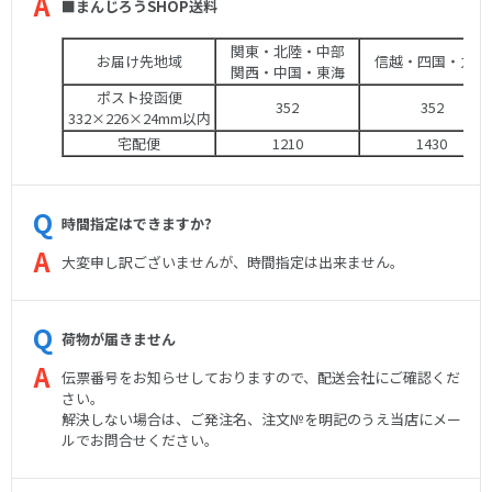
■まんじろうSHOP送料
関東・北陸・中部
お届け先地域
信越・四国・九州
関西・中国・東海
ポスト投函便
352
352
332×226×24mm以内
宅配便
1210
1430
時間指定はできますか?
大変申し訳ございませんが、時間指定は出来ません。
荷物が届きません
伝票番号をお知らせしておりますので、配送会社にご確認くだ
さい。
解決しない場合は、ご発注名、注文№を明記のうえ当店にメー
ルでお問合せください。