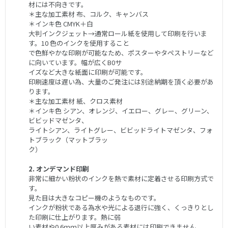
材には不向きです。
＊主な加工素材 布、コルク、キャンバス
＊インキ色 CMYK＋白
大判インクジェット→通常ロール紙を使用して印刷を行いま
す。10 色のインクを使用すること
で色鮮やかな印刷が可能なため、ポスターやタペストリーなど
に向いています。幅が広くB0サ
イズなど大きな紙面に印刷が可能です。
印刷速度は遅い為、大量のご発注には別途納期を頂く必要があ
ります。
＊主な加工素材 紙、クロス素材
＊インキ色 シアン、オレンジ、イエロー、グレー、グリーン、
ビビッドマゼンタ、
ライトシアン、ライトグレー、ビビッドライトマゼンタ、フォ
トブラック（マットブラッ
ク）
2. オンデマンド印刷
非常に細かい粉状のインクを熱で素材に定着させる印刷方式で
す。
見た目は大きなコピー機のようなものです。
インクが粉状である為水や光による退行に強く、くっきりとし
た印刷に仕上がります。熱に弱
い素材や0.6ｍｍ以上厚みがある素材には印刷できません。