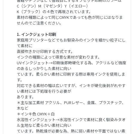
書籍やチラシなどで普段目にするオフセット印刷のカラーは
C（シアン）M（マゼンタ）Y（イエロー）
K（ブラック）の４色で再現されています。
素材の種類によって同じCMYKであっても色が同じにはなりま
せんのでご注意ください。
1. インクジェット印刷
家庭用プリンターなどでもお馴染みのインクを細かい粒子にし
て素材に
直接吹きかけ印刷する方式です。
インクの種類によって得意な素材が変わります。
UVインクジェット→印刷後即時硬化する為、アクリルなど強度
のあるしっかりした素材に向い
ています。柔らかい素材に印刷する際は専用インクを使用しま
す。
対応できる素材の幅は広いですが、インキが硬化後剥がれやす
い素材には下処理を行う必要が
あります。
＊主な加工素材 アクリル、PURレザー、金属、プラスチック、
木など
＊インキ色 CMYK＋白
水溶性インクジェット→水溶性インクで素材に良く馴染みタオ
ル生地など柔らかい素材に向い
ています。熱乾燥が必要な為、熱に弱い素材や平面ではない素