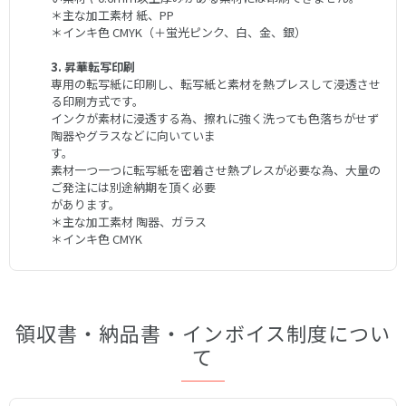
＊主な加工素材 紙、PP
＊インキ色 CMYK（＋蛍光ピンク、白、金、銀）
3. 昇華転写印刷
専用の転写紙に印刷し、転写紙と素材を熱プレスして浸透させ
る印刷方式です。
インクが素材に浸透する為、擦れに強く洗っても色落ちがせず
陶器やグラスなどに向いていま
す。
素材一つ一つに転写紙を密着させ熱プレスが必要な為、大量の
ご発注には別途納期を頂く必要
があります。
＊主な加工素材 陶器、ガラス
＊インキ色 CMYK
領収書・納品書・インボイス制度につい
て