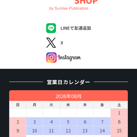
商品およびサービスの発送、納品、実施
商品、サービス、催し物のご案内の送付
アンケート調査実施
（４）個人情報の第三者提供について
LINEで友達追加
取得した個人情報を第三者に提供することはありません。
X
（５）個人情報の取扱いの委託について
取得した個人情報の取扱いの一部を委託業者に委託することがあ
ります。委託に際しては、個人情報の保護水準が、当社が設定す
る安全対策基準を満たす事業者を選定し、適切な管理、監督を行
います。
営業日カレンダー
（６）開示対象個人情報の開示等および問い合わせ窓
口について
2026年08月
ご本人からの求めにより、当社が保有する開示対象個人情報の利
用目的の通知・開示・内容の訂正・追加または削除・利用の停
日
月
火
水
木
金
土
止・消去および第三者への提供の 停止（「開示等」といいま
1
す。）に応じます。
開示等に応ずる窓口は、「
開示の手続き
」をご覧下さい。
2
3
4
5
6
7
8
9
10
11
12
13
14
15
（７）個人情報を入力するにあたっての注意事項