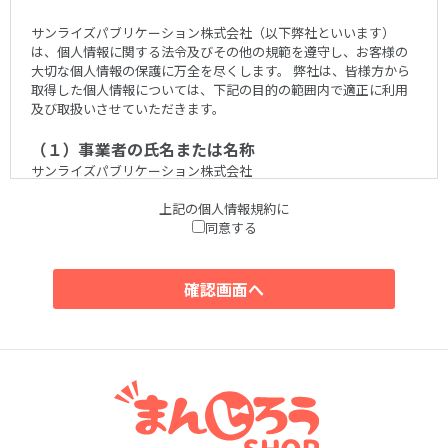
サンライズパブリケーション株式会社（以下弊社といいます）
は、個人情報に関する法令及びその他の規範を遵守し、お客様の
大切な個人情報の保護に万全を尽くします。 弊社は、皆様方から
取得した個人情報については、下記の目的の範囲内で適正に利用
及び取扱いさせていただきます。
（１）事業者の氏名または名称
サンライズパブリケーション株式会社
上記の個人情報規約に
（２）個人情報保護管理者
同意する
小池 義明
（３）個人情報の利用目的
ご入力いただいた個人情報は、下記のために利用致します。
1.会員登録時
会員登録
2.商品ご購入前後
資料、サンプルの送付
お問い合わせへの対応