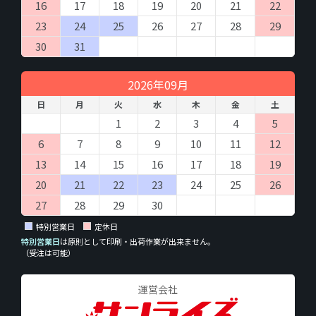
商品、サービス提供のお取引に必要な情報を入力していただきま
16
17
18
19
20
21
22
す。必ず全ての項目を正しく入力してください。不備があった場
23
24
25
26
27
28
29
合、ご注文のお取引、配送やそ の他の連絡がうまくできない場合
があります。
30
31
なお入力していただきました電子メールアドレスや電話番号に問
い合わせいただきました商品、または弊社サービスのご案内をさ
2026年09月
せていただくことがあります。
日
月
火
水
木
金
土
（８）本人が容易に認識できない方法による個人情報
1
2
3
4
5
の取得
6
7
8
9
10
11
12
クッキーやウェブビーコン等を用いるなどして、本人が容易に認
識できない方法による個人情報の取得は行っておりません。
13
14
15
16
17
18
19
20
21
22
23
24
25
26
（９）個人情報の安全管理措置について
取得した個人情報については、漏洩、減失またはき損の防止と是
27
28
29
30
正、その他個人情報の安全管理のために必要かつ適切な措置を講
特別営業日
定休日
じます。
お問合せへの回答後、取得した個人情報は当社において削除致し
特別営業日
は原則として印刷・出荷作業が出来ません。
（受注は可能）
ます。
このサイトは、SSL（Secure Socket Layer）による暗号化措置を
講じています。
運営会社
（１０）個人情報の任意性について