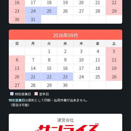
商品、サービス提供のお取引に必要な情報を入力していただきま
16
17
18
19
20
21
22
す。必ず全ての項目を正しく入力してください。不備があった場
23
24
25
26
27
28
29
合、ご注文のお取引、配送やそ の他の連絡がうまくできない場合
があります。
30
31
なお入力していただきました電子メールアドレスや電話番号に問
い合わせいただきました商品、または弊社サービスのご案内をさ
2026年09月
せていただくことがあります。
日
月
火
水
木
金
土
（８）本人が容易に認識できない方法による個人情報
1
2
3
4
5
の取得
6
7
8
9
10
11
12
クッキーやウェブビーコン等を用いるなどして、本人が容易に認
識できない方法による個人情報の取得は行っておりません。
13
14
15
16
17
18
19
20
21
22
23
24
25
26
（９）個人情報の安全管理措置について
取得した個人情報については、漏洩、減失またはき損の防止と是
27
28
29
30
正、その他個人情報の安全管理のために必要かつ適切な措置を講
特別営業日
定休日
じます。
お問合せへの回答後、取得した個人情報は当社において削除致し
特別営業日
は原則として印刷・出荷作業が出来ません。
（受注は可能）
ます。
このサイトは、SSL（Secure Socket Layer）による暗号化措置を
講じています。
運営会社
（１０）個人情報の任意性について