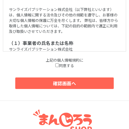
サンライズパブリケーション株式会社（以下弊社といいます）
は、個人情報に関する法令及びその他の規範を遵守し、お客様の
大切な個人情報の保護に万全を尽くします。 弊社は、皆様方から
取得した個人情報については、下記の目的の範囲内で適正に利用
及び取扱いさせていただきます。
（１）事業者の氏名または名称
サンライズパブリケーション株式会社
上記の個人情報規約に
（２）個人情報保護管理者
同意する
小池 義明
（３）個人情報の利用目的
ご入力いただいた個人情報は、下記のために利用致します。
1.会員登録時
会員登録
2.商品ご購入前後
資料、サンプルの送付
お問い合わせへの対応