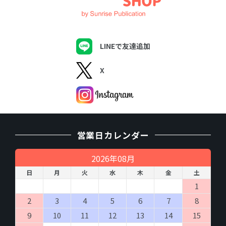
商品およびサービスの発送、納品、実施
商品、サービス、催し物のご案内の送付
アンケート調査実施
（４）個人情報の第三者提供について
LINEで友達追加
取得した個人情報を第三者に提供することはありません。
X
（５）個人情報の取扱いの委託について
取得した個人情報の取扱いの一部を委託業者に委託することがあ
ります。委託に際しては、個人情報の保護水準が、当社が設定す
る安全対策基準を満たす事業者を選定し、適切な管理、監督を行
います。
営業日カレンダー
（６）開示対象個人情報の開示等および問い合わせ窓
口について
2026年08月
ご本人からの求めにより、当社が保有する開示対象個人情報の利
用目的の通知・開示・内容の訂正・追加または削除・利用の停
日
月
火
水
木
金
土
止・消去および第三者への提供の 停止（「開示等」といいま
1
す。）に応じます。
開示等に応ずる窓口は、「
開示の手続き
」をご覧下さい。
2
3
4
5
6
7
8
9
10
11
12
13
14
15
（７）個人情報を入力するにあたっての注意事項