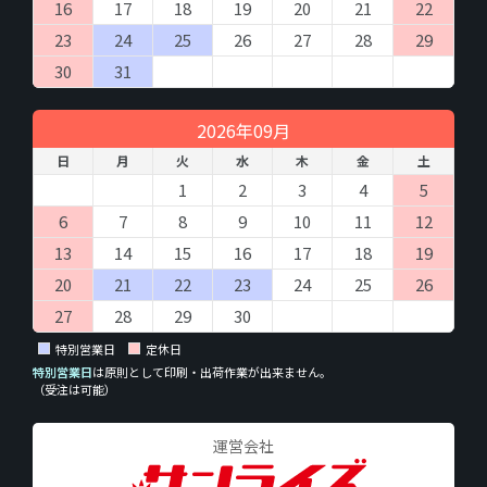
商品、サービス提供のお取引に必要な情報を入力していただきま
16
17
18
19
20
21
22
す。必ず全ての項目を正しく入力してください。不備があった場
23
24
25
26
27
28
29
合、ご注文のお取引、配送やそ の他の連絡がうまくできない場合
があります。
30
31
なお入力していただきました電子メールアドレスや電話番号に問
い合わせいただきました商品、または弊社サービスのご案内をさ
2026年09月
せていただくことがあります。
日
月
火
水
木
金
土
（８）本人が容易に認識できない方法による個人情報
1
2
3
4
5
の取得
6
7
8
9
10
11
12
クッキーやウェブビーコン等を用いるなどして、本人が容易に認
識できない方法による個人情報の取得は行っておりません。
13
14
15
16
17
18
19
20
21
22
23
24
25
26
（９）個人情報の安全管理措置について
取得した個人情報については、漏洩、減失またはき損の防止と是
27
28
29
30
正、その他個人情報の安全管理のために必要かつ適切な措置を講
特別営業日
定休日
じます。
お問合せへの回答後、取得した個人情報は当社において削除致し
特別営業日
は原則として印刷・出荷作業が出来ません。
（受注は可能）
ます。
このサイトは、SSL（Secure Socket Layer）による暗号化措置を
講じています。
運営会社
（１０）個人情報の任意性について