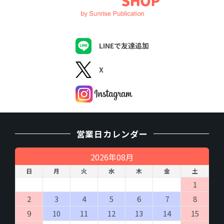
商品およびサービスの発送、納品、実施
商品、サービス、催し物のご案内の送付
アンケート調査実施
（４）個人情報の第三者提供について
LINEで友達追加
取得した個人情報を第三者に提供することはありません。
X
（５）個人情報の取扱いの委託について
取得した個人情報の取扱いの一部を委託業者に委託することがあ
ります。委託に際しては、個人情報の保護水準が、当社が設定す
る安全対策基準を満たす事業者を選定し、適切な管理、監督を行
います。
営業日カレンダー
（６）開示対象個人情報の開示等および問い合わせ窓
口について
2026年08月
ご本人からの求めにより、当社が保有する開示対象個人情報の利
用目的の通知・開示・内容の訂正・追加または削除・利用の停
日
月
火
水
木
金
土
止・消去および第三者への提供の 停止（「開示等」といいま
1
す。）に応じます。
開示等に応ずる窓口は、「
開示の手続き
」をご覧下さい。
2
3
4
5
6
7
8
9
10
11
12
13
14
15
（７）個人情報を入力するにあたっての注意事項