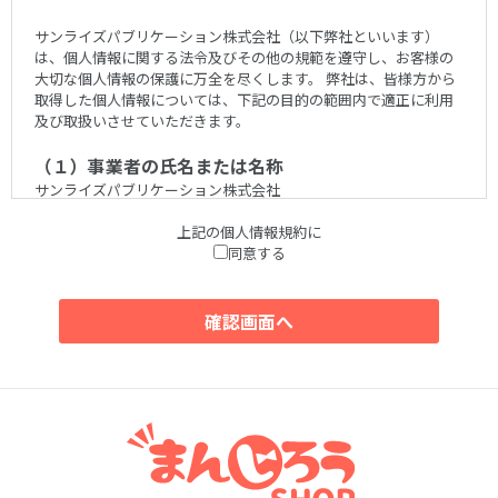
サンライズパブリケーション株式会社（以下弊社といいます）
は、個人情報に関する法令及びその他の規範を遵守し、お客様の
大切な個人情報の保護に万全を尽くします。 弊社は、皆様方から
取得した個人情報については、下記の目的の範囲内で適正に利用
及び取扱いさせていただきます。
（１）事業者の氏名または名称
サンライズパブリケーション株式会社
上記の個人情報規約に
（２）個人情報保護管理者
同意する
小池 義明
（３）個人情報の利用目的
ご入力いただいた個人情報は、下記のために利用致します。
1.会員登録時
会員登録
2.商品ご購入前後
資料、サンプルの送付
お問い合わせへの対応