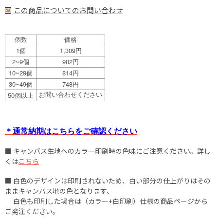
この商品についてのお問い合わせ
個数
価格
1
1,309
個
円
2~9
902
個
円
10~29
814
個
円
30~49
748
個
円
50
お問い合わせください
個以上
＊通常納期はこちらをご確認ください
■ キャンバス生地へのカラー印刷時の色味にご注意ください。詳し
くは
こちら
■ 白色のデザインは印刷されないため、白い部分の仕上がりはその
ままキャンバス地の色となります、
白色も印刷した場合は（カラー+白印刷）仕様の商品ページから
ご発注ください。