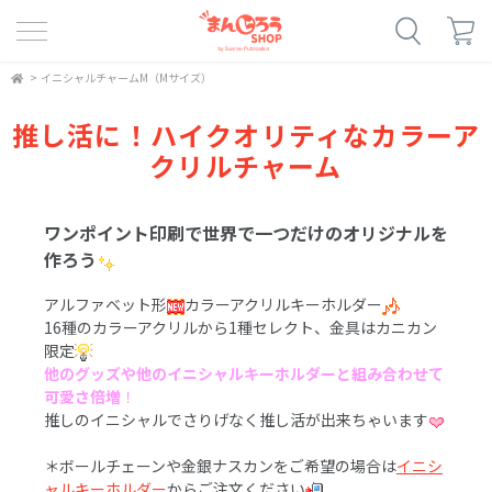
>
イニシャルチャームM（Mサイズ）
推し活に！ハイクオリティなカラーア
クリルチャーム
ワンポイント印刷で世界で一つだけのオリジナルを
作ろう
アルファベット形
カラーアクリルキーホルダー
16種のカラーアクリルから1種セレクト、金具はカニカン
限定
他のグッズや他のイニシャルキーホルダーと組み合わせて
可愛さ倍増
！
推しのイニシャルでさりげなく推し活が出来ちゃいます
＊ボールチェーンや金銀ナスカンをご希望の場合は
イニシ
ャルキーホルダー
からご注文ください