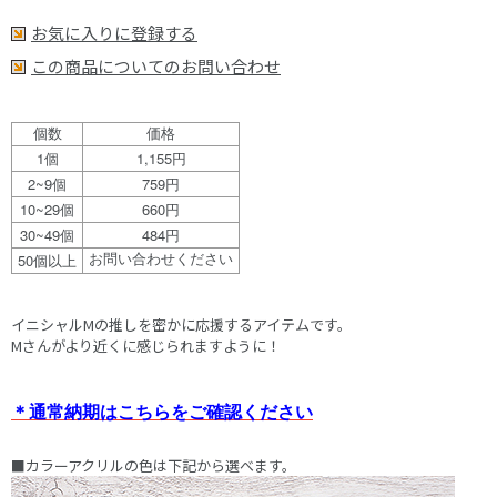
お気に入りに登録する
この商品についてのお問い合わせ
個数
価格
1
1,155
個
円
2~9
759
個
円
10~29
660
個
円
30~49
484
個
円
50
お問い合わせください
個以上
イニシャルMの推しを密かに応援するアイテムです。
​Mさんがより近くに感じられますように！
＊通常納期はこちらをご確認ください
■カラーアクリルの色は下記から選べます。