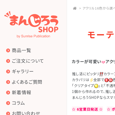
>
アクリル16色から選
モーテ
商品一覧
ご注文について
カラーが可愛い
アク
ギャラリー
推し活にピッタリ
カラー
カラバリは
全部で
よくあるご質問
「クリアタイプ
」と「不透
新着情報
1個から作れるので、推し
まんじろうSHOPならス
コラム
☆ 6営業日発送 ☆
☆ 
お問い合わせ