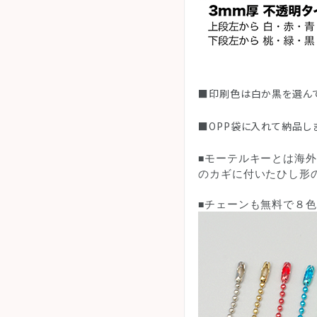
■印刷色は白か黒を選んで
■OPP袋に入れて納品し
モーテルキーとは海外
■
のカギに付いたひし形
チェーンも無料で８色
■