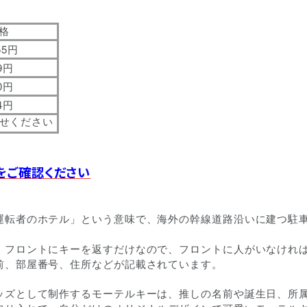
格
55
円
9
円
0
円
4
円
せください
をご確認ください
運転者のホテル」という意味で、海外の幹線道路沿いに建つ駐
、フロントにキーを返すだけなので、フロントに人がいなけれ
前、部屋番号、住所などが記載されています。
ッズとして制作するモーテルキーは、推しの名前や誕生日、所