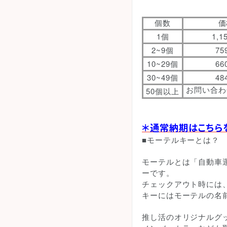
個数
価
1
1,1
個
2~9
75
個
10~29
66
個
30~49
48
個
50
お問い合わ
個以上
＊通常納期はこちら
■モーテルキーとは？
モーテルとは「自動車
ーです。
チェックアウト時には
キーにはモーテルの名
推し活のオリジナルグ