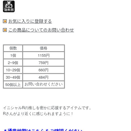
お気に入りに登録する
この商品についてのお問い合わせ
個数
価格
1
1155
個
円
2~9
759
個
円
10~29
660
個
円
30~49
484
個
円
50
お問い合わせください
個以上
イニシャルRの推しを密かに応援するアイテムです。
Rさんがより近くに感じられますように！
＊通常納期はこちらをご確認ください