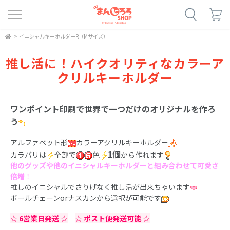
>
イニシャルキーホルダーR（Mサイズ）
推し活に！ハイクオリティなカラーア
クリルキーホルダー
ワンポイント印刷で世界で一つだけのオリジナルを作ろ
う
アルファベット形
カラーアクリルキーホルダー
1個
カラバリは
全部で
色
から作れます
他のグッズや他のイニシャルキーホルダーと組み合わせて可愛さ
倍増
！
推しのイニシャルでさりげなく推し活が出来ちゃいます
ボールチェーンorナスカンから選択が可能です
☆ 6営業日発送 ☆
☆ ポスト便発送可能 ☆