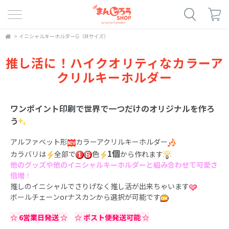
>
イニシャルキーホルダーG（Mサイズ）
推し活に！ハイクオリティなカラーア
クリルキーホルダー
ワンポイント印刷で世界で一つだけのオリジナルを作ろ
う
アルファベット形
カラーアクリルキーホルダー
1個
カラバリは
全部で
色
から作れます
他のグッズや他のイニシャルキーホルダーと組み合わせて可愛さ
倍増
！
推しのイニシャルでさりげなく推し活が出来ちゃいます
ボールチェーンorナスカンから選択が可能です
☆ 6営業日発送 ☆
☆ ポスト便発送可能 ☆