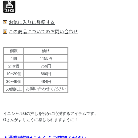
お気に入りに登録する
この商品についてのお問い合わせ
個数
価格
1
1155
個
円
2~9
759
個
円
10~29
660
個
円
30~49
484
個
円
50
お問い合わせください
個以上
イニシャルGの推しを密かに応援するアイテムです。
Gさんがより近くに感じられますように！
＊通常納期はこちらをご確認ください