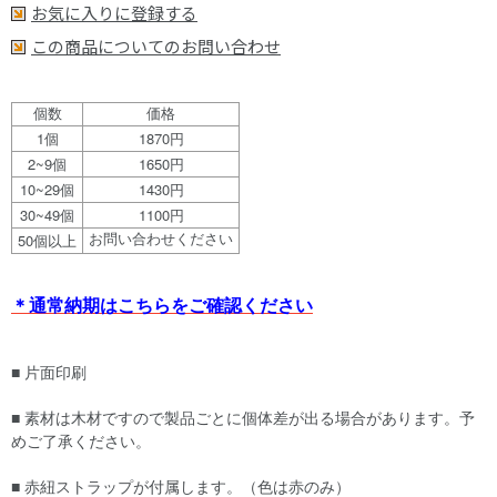
お気に入りに登録する
この商品についてのお問い合わせ
個数
価格
1
1870
個
円
2~9
1650
個
円
10~29
1430
個
円
30~49
1100
個
円
50
お問い合わせください
個以上
＊通常納期はこちらをご確認ください
■ 片面印刷
■ 素材は木材ですので製品ごとに個体差が出る場合があります。予
めご了承ください。
■ 赤紐ストラップが付属します。（色は赤のみ）