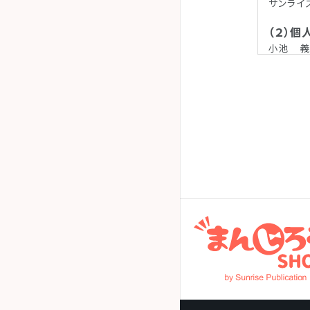
サンライ
（２）
小池 義
（３）
ご入力い
1.会員
会員
2.商品
資料
お問
商品
商品
アン
（４）
取得した