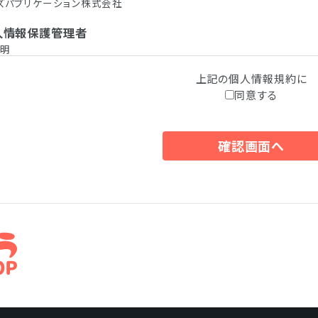
ズパブリケーション株式会社
個人情報保護管理者
明
個人情報の利用目的
上記の個人情報規約に
同意する
ただいた個人情報は、下記のために利用致します。
登録時
登録
ご購入前後
、サンプルの送付
い合わせへの対応
およびサービスの発送、納品、実施
、サービス、催し物のご案内の送付
ケート調査実施
個人情報の第三者提供について
個人情報を第三者に提供することはありません。