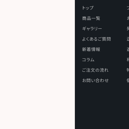
（５）
トップ
取得した
る安全対
商品一覧
（６）
ギャラリー
ご本人か
消去およ
よくあるご質問
開示等に
新着情報
（７）
コラム
商品、サ
ご注文の
ご注文の流れ
なお入力
お問い合わせ
せていた
（８）
クッキー
（９）
取得した
じます。