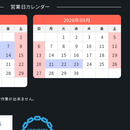
営業日カレンダー
に際しては、個人情報の保護水準が、当社が設定す
2026年09月
金
土
日
月
火
水
木
金
土
開示・内容の訂正・追加または削除・利用の停止・
1
1
2
3
4
5
7
8
6
7
8
9
10
11
12
14
15
13
14
15
16
17
18
19
項目を正しく入力してください。不備があった場合、
21
22
20
21
22
23
24
25
26
28
29
27
28
29
30
きました商品、または弊社サービスのご案内をさ
荷作業が出来ません。
による個人情報の取得は行っておりません。
人情報の安全管理のために必要かつ適切な措置を講