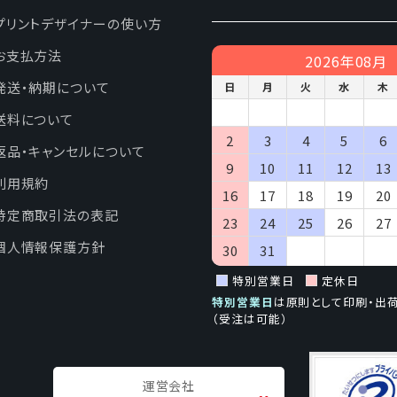
個人情報の取扱いの委託について
プリントデザイナーの使い方
個人情報の取扱いの一部を委託業者に委託することがあります。委託
策基準を満たす事業者を選定し、適切な管理、監督を行います。
お支払方法
2026年08月
開示対象個人情報の開示等および問い合わせ窓口について
発送・納期について
日
月
火
水
木
らの求めにより、当社が保有する開示対象個人情報の利用目的の通知・
び第三者への提供の 停止（「開示等」といいます。）に応じます。
送料について
応ずる窓口は、「
開示の手続き
」をご覧下さい。
2
3
4
5
6
返品・キャンセルについて
9
10
11
12
13
個人情報を入力するにあたっての注意事項
利用規約
ービス提供のお取引に必要な情報を入力していただきます。必ず全ての
16
17
18
19
20
お取引、配送やそ の他の連絡がうまくできない場合があります。
特定商取引法の表記
23
24
25
26
27
していただきました電子メールアドレスや電話番号に問い合わせいただ
個人情報保護方針
だくことがあります。
30
31
特別営業日
定休日
本人が容易に認識できない方法による個人情報の取得
特別営業日
は原則として印刷・出
やウェブビーコン等を用いるなどして、本人が容易に認識できない方法
（受注は可能）
個人情報の安全管理措置について
個人情報については、漏洩、減失またはき損の防止と是正、その他個
運営会社