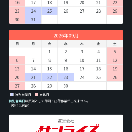
商品、サービス提供のお取引に必要な情報を入力していただきま
16
17
18
19
20
21
22
す。必ず全ての項目を正しく入力してください。不備があった場
23
24
25
26
27
28
29
合、ご注文のお取引、配送やそ の他の連絡がうまくできない場合
があります。
30
31
なお入力していただきました電子メールアドレスや電話番号に問
い合わせいただきました商品、または弊社サービスのご案内をさ
2026年09月
せていただくことがあります。
日
月
火
水
木
金
土
（８）本人が容易に認識できない方法による個人情報
1
2
3
4
5
の取得
6
7
8
9
10
11
12
クッキーやウェブビーコン等を用いるなどして、本人が容易に認
識できない方法による個人情報の取得は行っておりません。
13
14
15
16
17
18
19
20
21
22
23
24
25
26
（９）個人情報の安全管理措置について
取得した個人情報については、漏洩、減失またはき損の防止と是
27
28
29
30
正、その他個人情報の安全管理のために必要かつ適切な措置を講
特別営業日
定休日
じます。
お問合せへの回答後、取得した個人情報は当社において削除致し
特別営業日
は原則として印刷・出荷作業が出来ません。
（受注は可能）
ます。
このサイトは、SSL（Secure Socket Layer）による暗号化措置を
講じています。
運営会社
（１０）個人情報の任意性について