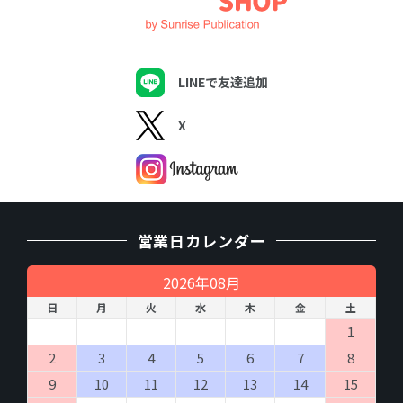
商品およびサービスの発送、納品、実施
商品、サービス、催し物のご案内の送付
アンケート調査実施
（４）個人情報の第三者提供について
LINEで友達追加
取得した個人情報を第三者に提供することはありません。
X
（５）個人情報の取扱いの委託について
取得した個人情報の取扱いの一部を委託業者に委託することがあ
ります。委託に際しては、個人情報の保護水準が、当社が設定す
る安全対策基準を満たす事業者を選定し、適切な管理、監督を行
います。
営業日カレンダー
（６）開示対象個人情報の開示等および問い合わせ窓
口について
2026年08月
ご本人からの求めにより、当社が保有する開示対象個人情報の利
用目的の通知・開示・内容の訂正・追加または削除・利用の停
日
月
火
水
木
金
土
止・消去および第三者への提供の 停止（「開示等」といいま
1
す。）に応じます。
開示等に応ずる窓口は、「
開示の手続き
」をご覧下さい。
2
3
4
5
6
7
8
9
10
11
12
13
14
15
（７）個人情報を入力するにあたっての注意事項