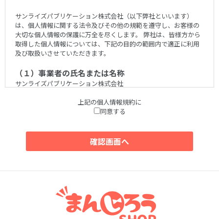
サンライズパブリケーション株式会社（以下弊社といいます）
は、個人情報に関する法令及びその他の規範を遵守し、お客様の
大切な個人情報の保護に万全を尽くします。 弊社は、皆様方から
取得した個人情報については、下記の目的の範囲内で適正に利用
及び取扱いさせていただきます。
（１）事業者の氏名または名称
サンライズパブリケーション株式会社
上記の個人情報規約に
（２）個人情報保護管理者
同意する
小池 義明
（３）個人情報の利用目的
ご入力いただいた個人情報は、下記のために利用致します。
1.会員登録時
会員登録
2.商品ご購入前後
資料、サンプルの送付
お問い合わせへの対応