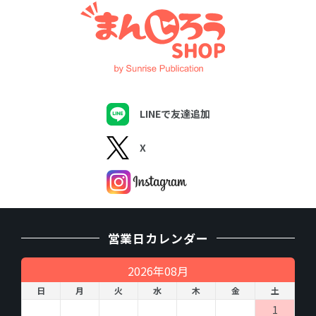
LINEで友達追加
X
営業日カレンダー
2026年08月
日
月
火
水
木
金
土
1