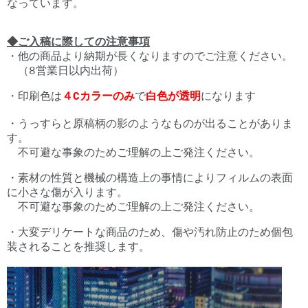
なっています。
◆ご入稿に際しての注意事項
・他の商品より納期が長くなりますのでご注意ください。
（8営業日以内出荷）
・印刷色は
４Cカラーのみ
で
白色が透明
になります
・うっすらと原稿柄の影のようなものが出ることがありま
す。
不可避な事象のためご理解の上ご発注ください。
・素材の性質と機械の構造上の事情によりフィルムの表面
に小さな傷が入ります。
不可避な事象のためご理解の上ご発注ください。
・大変デリケートな商品のため、傷や汚れ防止のため個包
装されることを推奨します。